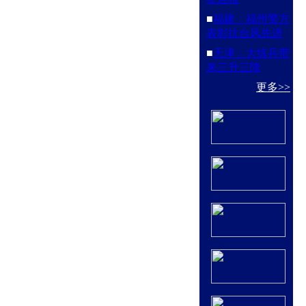
■
福建：福州警方
表彰抗台风先进
■
天津：大练兵带
来三升三降
更多>>