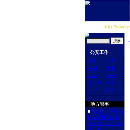
http://www.
公安工作
消防
交管
外事
禁毒
治安
户政
出入境
网监
队伍
督察
地方警事
■
黑龙江：不提前
打招呼抽到谁检
查谁 大庆市局抽
签迎检